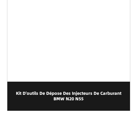
burant
Jeu De 2 Compresseurs De Ressorts Hélicoïdaux
Grande Capacité 1200kg