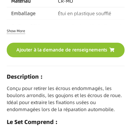
Matériau
CR-MO
Emballage
Étui en plastique soufflé
Options OEM
Logo/Couleur/Emballage/Manu
Show More
/Kit Combiné
MOQ
Basé sur le produit
Ajouter à la demande de renseignements
Délai de livraison
30-45 jours/Articles en stock
disponibles
Description :
Conçu pour retirer les écrous endommagés, les
boulons arrondis, les goujons et les écrous de roue.
Idéal pour extraire les fixations usées ou
endommagées lors de la réparation automobile.
Le Set Comprend :