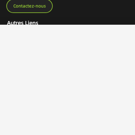
Contactez-nous
Autres Liens
Accueil
Produits
Services OEM
À propos de nous
Demande de catalogue
Contact
Produits
Outils spécifiques au véhicule