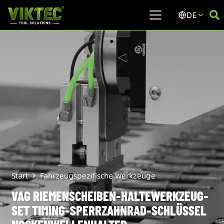
DE
Start
Fahrzeugspezifische Werkzeuge
VAG RIEMENSCHEIBEN-HALTEWERKZEUG-
SET TIMING-SPERRZAHNRAD-SCHLÜSSEL