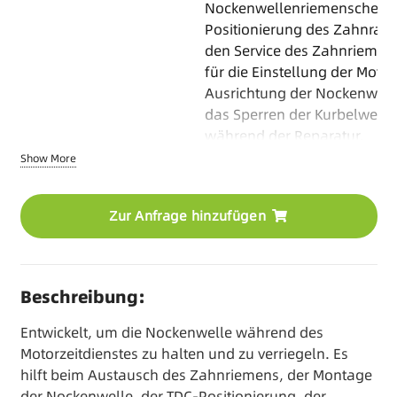
Nockenwellenriemenscheibe
Positionierung des Zahnrad
den Service des Zahnriemens
für die Einstellung der Motorz
Ausrichtung der Nockenwell
das Sperren der Kurbelwelle
während der Reparatur.
Show More
Material
Kohlenstoffstahl
Verpackung
Blasformgehäuse
Zur Anfrage hinzufügen
OEM-Optionen
Logo/Farbe/Verpackung/H
/Kit-Kombination
Beschreibung:
Mindestbestellmenge
Basierend auf dem Produkt
Entwickelt, um die Nockenwelle während des
Lieferzeit
30-45 Tage/Lagerartikel ver
Motorzeitdienstes zu halten und zu verriegeln. Es
hilft beim Austausch des Zahnriemens, der Montage
der Nockenwelle, der TDC-Positionierung, der