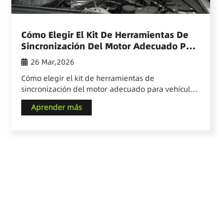
Cómo Elegir El Kit De Herramientas De
Sincronización Del Motor Adecuado Para
Vehículos VAG
26 Mar,2026
Cómo elegir el kit de herramientas de
sincronización del motor adecuado para vehículos
VAG. La precisión del sistema de sincronización
Aprender más
del motor es el corazón de cualquier vehículo
moderno. Para los mecánicos profesionales y…