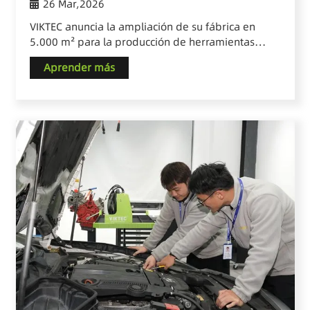
26 Mar,2026
VIKTEC anuncia la ampliación de su fábrica en
5.000 m² para la producción de herramientas
OEM/ODM. A medida que la demanda mundial de
Aprender más
herramientas especializadas de alta calidad para
el sector de la automoción sigue aumentando,
VIKTEC se enorgullece de anunciar la finalización
de nuestra…