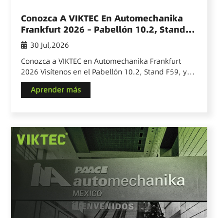
Conozca A VIKTEC En Automechanika
Frankfurt 2026 – Pabellón 10.2, Stand
F59
30 Jul,2026
Conozca a VIKTEC en Automechanika Frankfurt
2026 Visítenos en el Pabellón 10.2, Stand F59, y
descubra soluciones especializadas en
Aprender más
herramientas automotrices diseñadas para
importadores, distribuidores, marcas de
herramientas y canales profesionales de posventa
automotriz.…