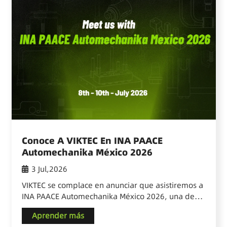
Conoce A VIKTEC En INA PAACE
Automechanika México 2026
3 Jul,2026
VIKTEC se complace en anunciar que asistiremos a
INA PAACE Automechanika México 2026, una de
las importantes exposiciones del mercado de
Aprender más
repuestos automotrices en América Latina. El