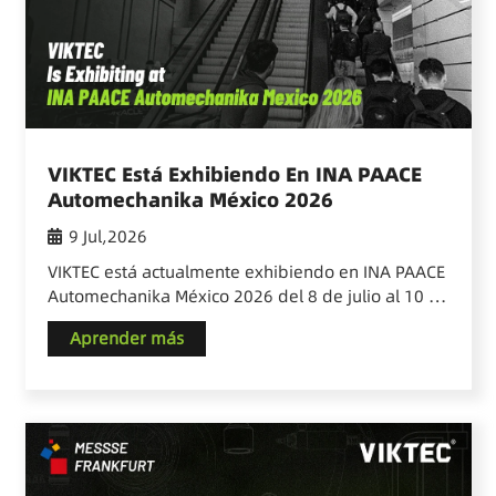
VIKTEC Está Exhibiendo En INA PAACE
Automechanika México 2026
9 Jul,2026
VIKTEC está actualmente exhibiendo en INA PAACE
Automechanika México 2026 del 8 de julio al 10 de
julio de 2026. Invitamos sinceramente a clientes,
Aprender más
distribuidores, mayoristas y profesionales de la
automoción a visitarnos en…