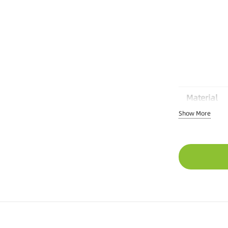
Material
Show More
Verpackun
OEM-Opti
Mindestbe
Lieferzeit