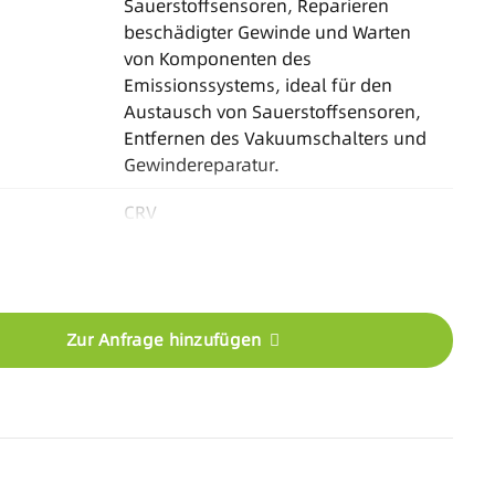
Sauerstoffsensoren, Reparieren
beschädigter Gewinde und Warten
von Komponenten des
Emissionssystems, ideal für den
Austausch von Sauerstoffsensoren,
Entfernen des Vakuumschalters und
Gewindereparatur.
CRV
g
Blasformgehäuse
onen
Logo/Farbe/Verpackung/Handbuch
/Kit-Kombination
Zur Anfrage hinzufügen
stellmenge
Basierend auf dem Produkt
30-45 Tage/Lagerartikel verfügbar