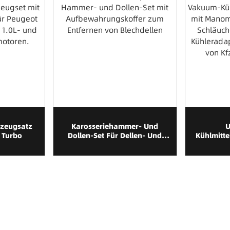
kzeugsatz
Karosseriehammer- Und
U
 Turbo
Dollen-Set Für Dellen- Und
Kühlmitte
Karosseriereparaturen Am
Den Kfz-
Fahrzeug