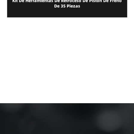
Kit De Herramientas De Sincronización Y Bomba De
Inyección Para Diésel Duratorq, 11 Piezas