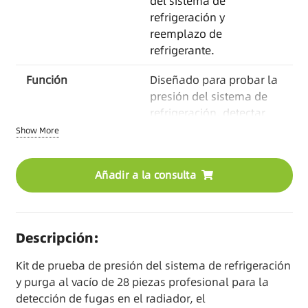
del sistema de
refrigeración y
reemplazo de
refrigerante.
Función
Diseñado para probar la
presión del sistema de
refrigeración, detectar
fugas en el radiador y en
Show More
el refrigerante, realizar
pruebas de la tapa del
Añadir a la consulta
radiador, eliminar aire
atrapado por vacío y
rellenar rápidamente el
refrigerante para un
Descripción:
servicio eficiente del
sistema de refrigeración.
Kit de prueba de presión del sistema de refrigeración
y purga al vacío de 28 piezas profesional para la
Material
Nylon, Acero Inoxidable
detección de fugas en el radiador, el