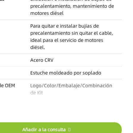
precalentamiento, mantenimiento de
motores diésel
Para quitar e instalar bujías de
precalentamiento sin quitar el cable,
ideal para el servicio de motores
diésel.
Acero CRV
Estuche moldeado por soplado
de OEM
Logo/Color/Embalaje/Combinación
de Kit
Basado en el producto
 entrega
30-45 días/Artículos en stock
disponibles
Añadir a la consulta