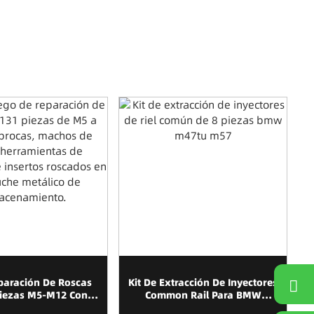
eparación De Roscas
Kit De Extracción De Inyectores
Piezas M5-M12 Con
Common Rail Para BMW
Insertos
M47TU, M57 Y M57TU