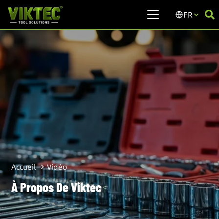
FR
Vidéo
Accueil
À Propos De Viktec