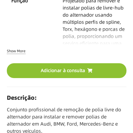
Função
Projetado para remover e
instalar polias de livre-hub
do alternador usando
múltiplos perfis de spline,
Torx, hexágono e porcas de
polia, proporcionando um
serviço eficiente para uma
ampla gama de aplicações
Show More
veiculares.
Material
Aço ao carbono
Adicionar à consulta
Embalagem
Caso Moldado por Sopro
Opções OEM
Logotipo/Cor/Embalagem/
Descrição:
Manual / Combinação de
Conjunto profissional de remoção de polia livre do
Kit
alternador para instalar e remover polias de
MOQ
Baseado no produto
alternador em Audi, BMW, Ford, Mercedes-Benz e
outros veículos.